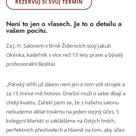
REZERVUJ SI SVŮJ TERMÍN
Není to jen o vlasech. Je to o detailu a
vašem pocitu.
Za J. H. Salonem v Brně-Židenicích stojí Jakub
Okénka, kadeřník s více než 15 lety praxe a bývalý
profesionální školitel.
„Pánský střih už dávno není jen o tom vzít strojek a
za 15 minut mít hotovo. Dnešní muži o sebe dbají a
chtějí kvalitu. Zařekl jsem se, že z našeho salonu
nebudeme dělat továrnu na jeden stejný účes. S
kolegyní Markét si zakládáme na čistých liniích,
perfektních přechodech a hlavně na tom, aby účes