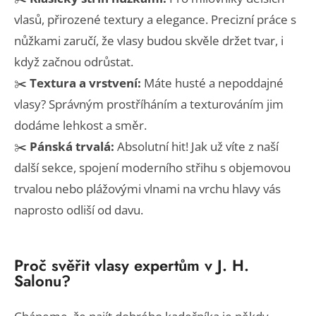
vlasů, přirozené textury a elegance. Precizní práce s
nůžkami zaručí, že vlasy budou skvěle držet tvar, i
když začnou odrůstat.
✂️
Textura a vrstvení:
Máte husté a nepoddajné
vlasy? Správným prostříháním a texturováním jim
dodáme lehkost a směr.
✂️
Pánská trvalá:
Absolutní hit! Jak už víte z naší
další sekce, spojení moderního střihu s objemovou
trvalou nebo plážovými vlnami na vrchu hlavy vás
naprosto odliší od davu.
Proč svěřit vlasy expertům v J. H.
Salonu?