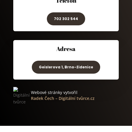
Telefon
702 302 544
Adresa
Geislerova 1, Brno-židenice
Webové stránky vytvořil
Radek Čech
–
Digitální tvůrce.cz