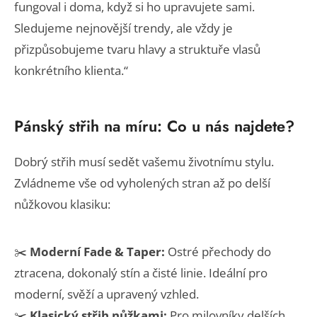
fungoval i doma, když si ho upravujete sami.
Sledujeme nejnovější trendy, ale vždy je
přizpůsobujeme tvaru hlavy a struktuře vlasů
konkrétního klienta.“
Pánský střih na míru: Co u nás najdete?
Dobrý střih musí sedět vašemu životnímu stylu.
Zvládneme vše od vyholených stran až po delší
nůžkovou klasiku:
✂️
Moderní Fade & Taper:
Ostré přechody do
ztracena, dokonalý stín a čisté linie. Ideální pro
moderní, svěží a upravený vzhled.
✂️
Klasický střih nůžkami:
Pro milovníky delších