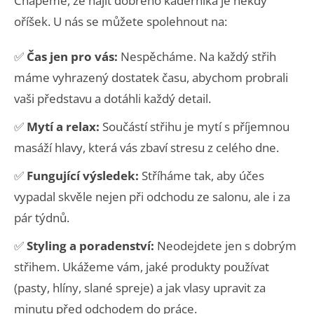
Chápeme, že najít dobrého kadeřníka je někdy
oříšek. U nás se můžete spolehnout na:
✅
Čas jen pro vás:
Nespěcháme. Na každý střih
máme vyhrazený dostatek času, abychom probrali
vaši představu a dotáhli každý detail.
✅
Mytí a relax:
Součástí střihu je mytí s příjemnou
masáží hlavy, která vás zbaví stresu z celého dne.
✅
Fungující výsledek:
Stříháme tak, aby účes
vypadal skvěle nejen při odchodu ze salonu, ale i za
pár týdnů.
✅
Styling a poradenství:
Neodejdete jen s dobrým
střihem. Ukážeme vám, jaké produkty používat
(pasty, hlíny, slané spreje) a jak vlasy upravit za
minutu před odchodem do práce.