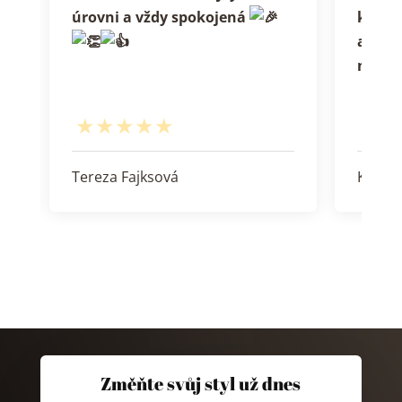
úrovni a vždy spokojená
kadeřn
a ješt
není t
Tereza Fajksová
Kristý
Změňte svůj styl už dnes