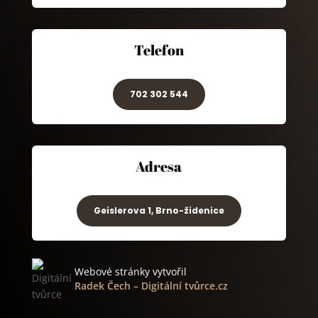
Telefon
702 302 544
Adresa
Geislerova 1, Brno-židenice
Webové stránky vytvořil
Radek Čech
–
Digitální tvůrce.cz