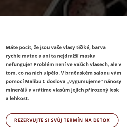
Máte pocit, že jsou vaše vlasy těžké, barva
rychle matne a ani ta nejdražší maska
nefunguje? Problém není ve vašich vlasech, ale v
tom, co na nich ulpělo. V brněnském salonu vám
pomocí Malibu C doslova „vygumujeme“ nánosy
minerálů a vrátíme vlasům jejich přirozený lesk
a lehkost.
REZERVUJTE SI SVŮJ TERMÍN NA DETOX