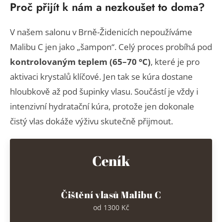
Proč přijít k nám a nezkoušet to doma?
V našem salonu v Brně-Židenicích nepoužíváme
Malibu C jen jako „šampon“. Celý proces probíhá pod
kontrolovaným teplem (65–70 °C)
, které je pro
aktivaci krystalů klíčové. Jen tak se kúra dostane
hloubkově až pod šupinky vlasu. Součástí je vždy i
intenzivní hydratační kúra, protože jen dokonale
čistý vlas dokáže výživu skutečně přijmout.
Ceník
Čištění vlasů Malibu C
od 1300 Kč