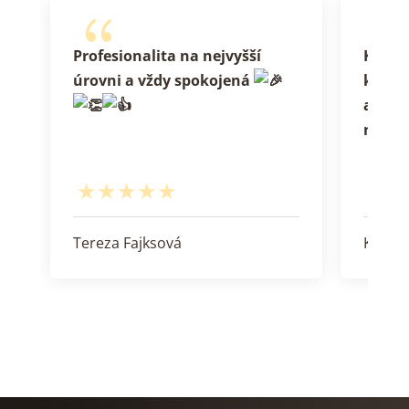
{
í
Profesionalita na nejvyšší
Koneč
úrovni a vždy spokojená
kadeřn
a ješt
není t
Tereza Fajksová
Kristý