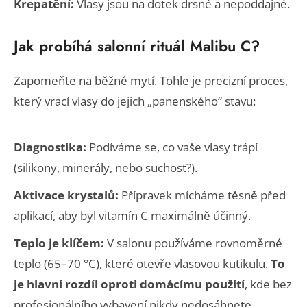
Krepatění:
Vlasy jsou na dotek drsné a nepoddajné.
Jak probíhá salonní rituál Malibu C?
Zapomeňte na běžné mytí. Tohle je precizní proces,
který vrací vlasy do jejich „panenského“ stavu:
Diagnostika:
Podíváme se, co vaše vlasy trápí
(silikony, minerály, nebo suchost?).
Aktivace krystalů:
Přípravek mícháme těsně před
aplikací, aby byl vitamín C maximálně účinný.
Teplo je klíčem:
V salonu používáme rovnoměrné
teplo (65–70 °C), které otevře vlasovou kutikulu.
To
je hlavní rozdíl oproti domácímu použití
, kde bez
profesionálního vybavení nikdy nedosáhnete