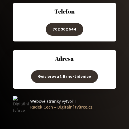
Telefon
702 302 544
Adresa
Geislerova 1, Brno-židenice
Webové stránky vytvořil
Radek Čech
–
Digitální tvůrce.cz