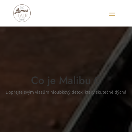
Co je Malibu C
Dopřejte svým vlasům hloubkový detox, který skutečně dýchá