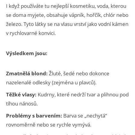
I když používáte tu nejlepší kosmetiku, voda, kterou
se doma myjete, obsahuje vápník, hořčík, chlór nebo
železo. Tyto látky se na vlasu vrství jako vodní kámen
v rychlovarné konvici.
Výsledkem jsou:
Zmatnělá blond:
Žluté, šedé nebo dokonce
nazelenalé odlesky (zejména u plavců).
Těžké vlasy:
Kudrny, které nedrží tvar a plihnou pod
tíhou nánosů.
Problémy s barvením:
Barva se „nechytá“
rovnoměrně nebo se rychle vymývá.