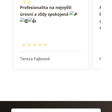
{
í
Profesionalita na nejvyšší
Koneč
úrovni a vždy spokojená
kadeřn
a ješt
není t
Tereza Fajksová
Kristý